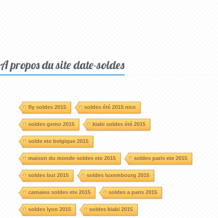
A propos du site date-soldes
fly soldes 2015
soldes été 2015 nice
soldes gemo 2015
kiabi soldes été 2015
solde ete belgique 2015
maison du monde soldes ete 2015
soldes paris ete 2015
soldes but 2015
soldes luxembourg 2015
camaieu soldes ete 2015
soldes a paris 2015
soldes lyon 2015
soldes kiabi 2015