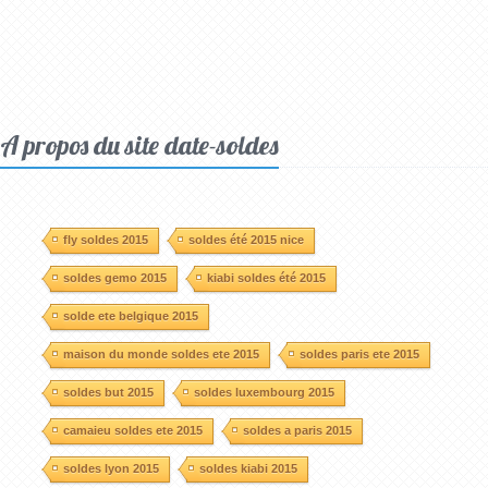
A propos du site date-soldes
fly soldes 2015
soldes été 2015 nice
soldes gemo 2015
kiabi soldes été 2015
solde ete belgique 2015
maison du monde soldes ete 2015
soldes paris ete 2015
soldes but 2015
soldes luxembourg 2015
camaieu soldes ete 2015
soldes a paris 2015
soldes lyon 2015
soldes kiabi 2015