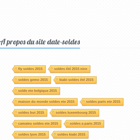
A propos du site date-soldes
fly soldes 2015
soldes été 2015 nice
soldes gemo 2015
kiabi soldes été 2015
solde ete belgique 2015
maison du monde soldes ete 2015
soldes paris ete 2015
soldes but 2015
soldes luxembourg 2015
camaieu soldes ete 2015
soldes a paris 2015
soldes lyon 2015
soldes kiabi 2015