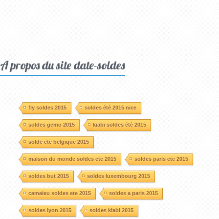
A propos du site date-soldes
fly soldes 2015
soldes été 2015 nice
soldes gemo 2015
kiabi soldes été 2015
solde ete belgique 2015
maison du monde soldes ete 2015
soldes paris ete 2015
soldes but 2015
soldes luxembourg 2015
camaieu soldes ete 2015
soldes a paris 2015
soldes lyon 2015
soldes kiabi 2015