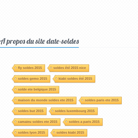
A propos du site date-soldes
fly soldes 2015
soldes été 2015 nice
soldes gemo 2015
kiabi soldes été 2015
solde ete belgique 2015
maison du monde soldes ete 2015
soldes paris ete 2015
soldes but 2015
soldes luxembourg 2015
camaieu soldes ete 2015
soldes a paris 2015
soldes lyon 2015
soldes kiabi 2015