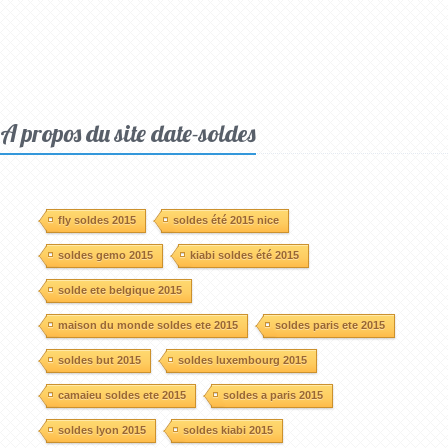
A propos du site date-soldes
fly soldes 2015
soldes été 2015 nice
soldes gemo 2015
kiabi soldes été 2015
solde ete belgique 2015
maison du monde soldes ete 2015
soldes paris ete 2015
soldes but 2015
soldes luxembourg 2015
camaieu soldes ete 2015
soldes a paris 2015
soldes lyon 2015
soldes kiabi 2015