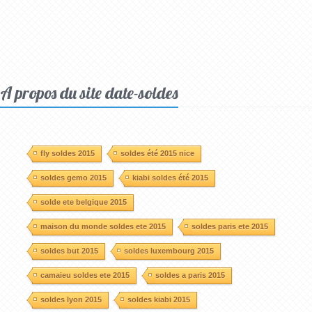
A propos du site date-soldes
fly soldes 2015
soldes été 2015 nice
soldes gemo 2015
kiabi soldes été 2015
solde ete belgique 2015
maison du monde soldes ete 2015
soldes paris ete 2015
soldes but 2015
soldes luxembourg 2015
camaieu soldes ete 2015
soldes a paris 2015
soldes lyon 2015
soldes kiabi 2015