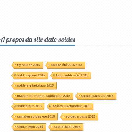
A propos du site date-soldes
fly soldes 2015
soldes été 2015 nice
soldes gemo 2015
kiabi soldes été 2015
solde ete belgique 2015
maison du monde soldes ete 2015
soldes paris ete 2015
soldes but 2015
soldes luxembourg 2015
camaieu soldes ete 2015
soldes a paris 2015
soldes lyon 2015
soldes kiabi 2015