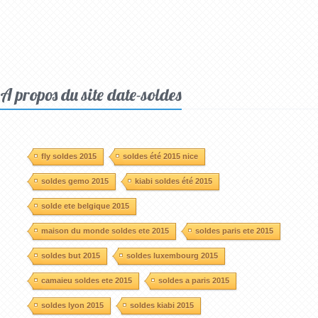
A propos du site date-soldes
fly soldes 2015
soldes été 2015 nice
soldes gemo 2015
kiabi soldes été 2015
solde ete belgique 2015
maison du monde soldes ete 2015
soldes paris ete 2015
soldes but 2015
soldes luxembourg 2015
camaieu soldes ete 2015
soldes a paris 2015
soldes lyon 2015
soldes kiabi 2015