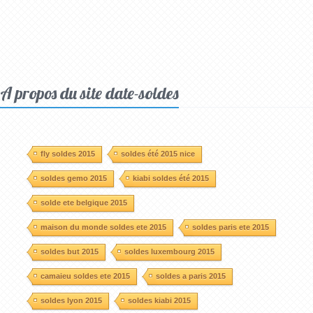
A propos du site date-soldes
fly soldes 2015
soldes été 2015 nice
soldes gemo 2015
kiabi soldes été 2015
solde ete belgique 2015
maison du monde soldes ete 2015
soldes paris ete 2015
soldes but 2015
soldes luxembourg 2015
camaieu soldes ete 2015
soldes a paris 2015
soldes lyon 2015
soldes kiabi 2015