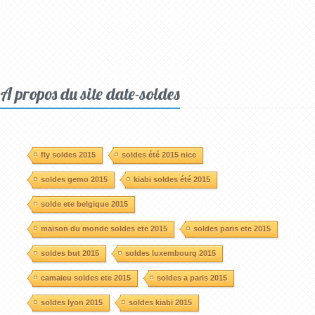
A propos du site date-soldes
fly soldes 2015
soldes été 2015 nice
soldes gemo 2015
kiabi soldes été 2015
solde ete belgique 2015
maison du monde soldes ete 2015
soldes paris ete 2015
soldes but 2015
soldes luxembourg 2015
camaieu soldes ete 2015
soldes a paris 2015
soldes lyon 2015
soldes kiabi 2015