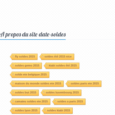
A propos du site date-soldes
fly soldes 2015
soldes été 2015 nice
soldes gemo 2015
kiabi soldes été 2015
solde ete belgique 2015
maison du monde soldes ete 2015
soldes paris ete 2015
soldes but 2015
soldes luxembourg 2015
camaieu soldes ete 2015
soldes a paris 2015
soldes lyon 2015
soldes kiabi 2015