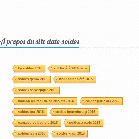
A propos du site date-soldes
fly soldes 2015
soldes été 2015 nice
soldes gemo 2015
kiabi soldes été 2015
solde ete belgique 2015
maison du monde soldes ete 2015
soldes paris ete 2015
soldes but 2015
soldes luxembourg 2015
camaieu soldes ete 2015
soldes a paris 2015
soldes lyon 2015
soldes kiabi 2015