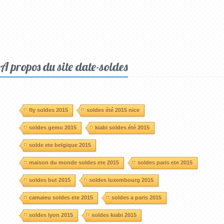
A propos du site date-soldes
fly soldes 2015
soldes été 2015 nice
soldes gemo 2015
kiabi soldes été 2015
solde ete belgique 2015
maison du monde soldes ete 2015
soldes paris ete 2015
soldes but 2015
soldes luxembourg 2015
camaieu soldes ete 2015
soldes a paris 2015
soldes lyon 2015
soldes kiabi 2015