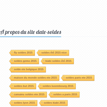
A propos du site date-soldes
fly soldes 2015
soldes été 2015 nice
soldes gemo 2015
kiabi soldes été 2015
solde ete belgique 2015
maison du monde soldes ete 2015
soldes paris ete 2015
soldes but 2015
soldes luxembourg 2015
camaieu soldes ete 2015
soldes a paris 2015
soldes lyon 2015
soldes kiabi 2015