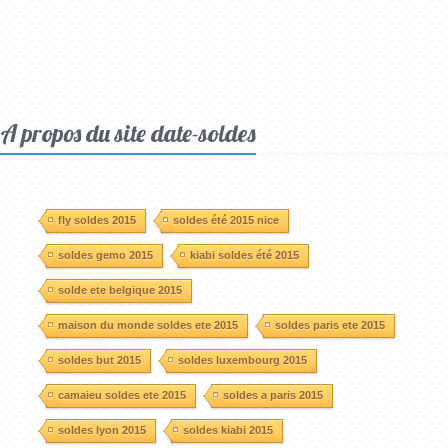
A propos du site date-soldes
fly soldes 2015
soldes été 2015 nice
soldes gemo 2015
kiabi soldes été 2015
solde ete belgique 2015
maison du monde soldes ete 2015
soldes paris ete 2015
soldes but 2015
soldes luxembourg 2015
camaieu soldes ete 2015
soldes a paris 2015
soldes lyon 2015
soldes kiabi 2015