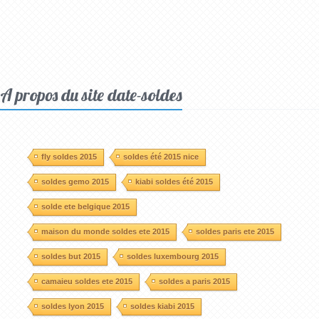
A propos du site date-soldes
fly soldes 2015
soldes été 2015 nice
soldes gemo 2015
kiabi soldes été 2015
solde ete belgique 2015
maison du monde soldes ete 2015
soldes paris ete 2015
soldes but 2015
soldes luxembourg 2015
camaieu soldes ete 2015
soldes a paris 2015
soldes lyon 2015
soldes kiabi 2015