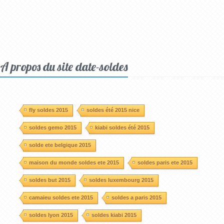
A propos du site date-soldes
fly soldes 2015
soldes été 2015 nice
soldes gemo 2015
kiabi soldes été 2015
solde ete belgique 2015
maison du monde soldes ete 2015
soldes paris ete 2015
soldes but 2015
soldes luxembourg 2015
camaieu soldes ete 2015
soldes a paris 2015
soldes lyon 2015
soldes kiabi 2015