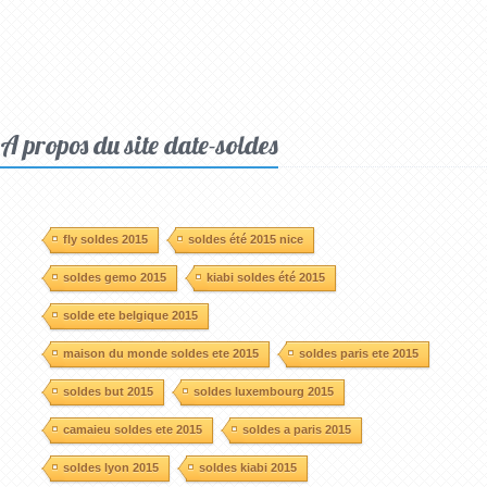
A propos du site date-soldes
fly soldes 2015
soldes été 2015 nice
soldes gemo 2015
kiabi soldes été 2015
solde ete belgique 2015
maison du monde soldes ete 2015
soldes paris ete 2015
soldes but 2015
soldes luxembourg 2015
camaieu soldes ete 2015
soldes a paris 2015
soldes lyon 2015
soldes kiabi 2015