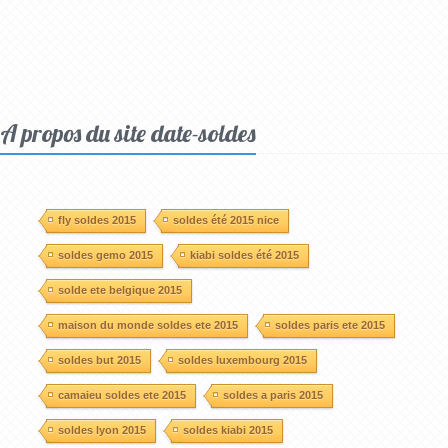
A propos du site date-soldes
fly soldes 2015
soldes été 2015 nice
soldes gemo 2015
kiabi soldes été 2015
solde ete belgique 2015
maison du monde soldes ete 2015
soldes paris ete 2015
soldes but 2015
soldes luxembourg 2015
camaieu soldes ete 2015
soldes a paris 2015
soldes lyon 2015
soldes kiabi 2015